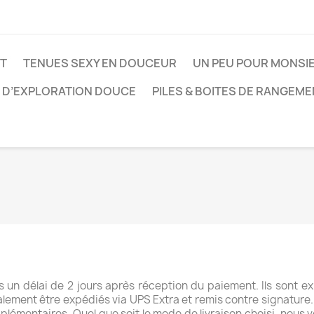
ET
TENUES SEXY EN DOUCEUR
UN PEU POUR MONSI
 D’EXPLORATION DOUCE
PILES & BOITES DE RANGEM
 un délai de 2 jours après réception du paiement. Ils sont e
lement être expédiés via UPS Extra et remis contre signature.
upplémentaires. Quel que soit le mode de livraison choisi, nous 