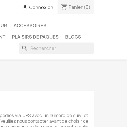
shopping_cart

Panier
(0)
Connexion
EUR
ACCESSOIRES
ENT
PLAISIRS DE PAQUES
BLOGS
search
xpédiés via UPS avec un numéro de suivi et
 Veuillez nous contacter avant de choisir ce
vous envoyons un lien pour suivre votre colis