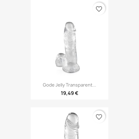
favorite_border
Gode Jelly Transparent...
19,49 €
favorite_border