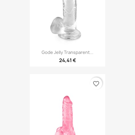
Gode Jelly Transparent...
24,41 €
favorite_border