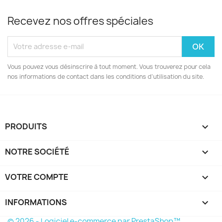
Recevez nos offres spéciales
Vous pouvez vous désinscrire à tout moment. Vous trouverez pour cela
nos informations de contact dans les conditions d'utilisation du site.
PRODUITS

NOTRE SOCIÉTÉ

VOTRE COMPTE

INFORMATIONS
keyboard_arrow_down
© 2026 - Logiciel e-commerce par PrestaShop™