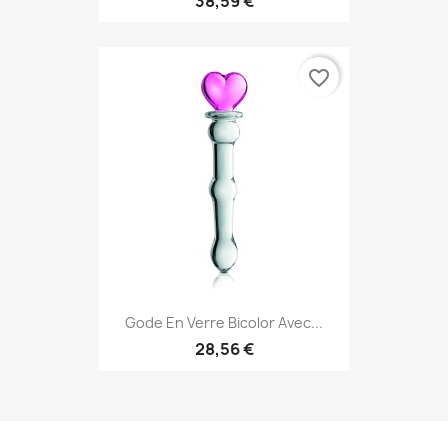
38,59 €
favorite_border
Gode En Verre Bicolor Avec...
28,56 €