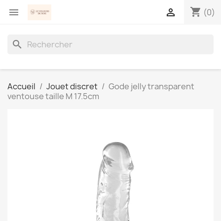
shopping_cart


(0)
search
Accueil
Jouet discret
Gode jelly transparent
ventouse taille M 17.5cm