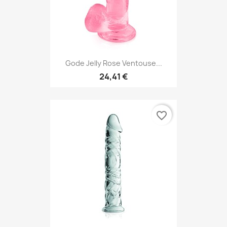
Gode Jelly Rose Ventouse...
24,41 €
favorite_border