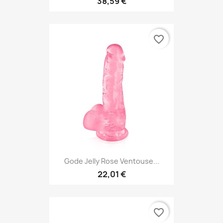
38,59 €
favorite_border
Gode Jelly Rose Ventouse...
22,01 €
favorite_border