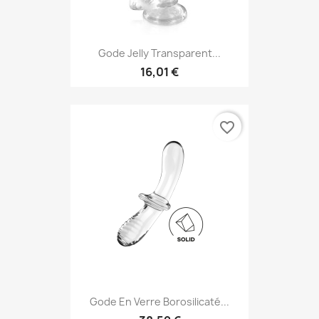
Gode Jelly Transparent...
16,01 €
favorite_border
Gode En Verre Borosilicaté...