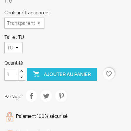
TTC
Couleur : Transparent
Taille : TU
Quantité

favorite_border
AJOUTER AU PANIER
Partager
Paiement 100% sécurisé