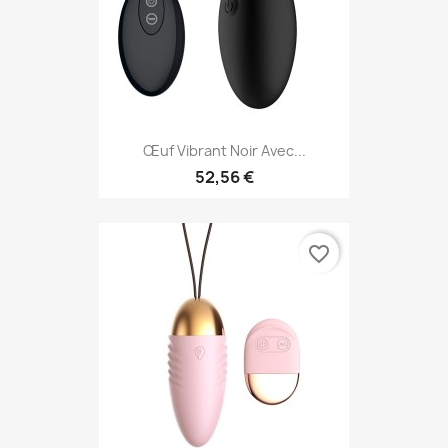
Œuf Vibrant Noir Avec...
52,56 €
favorite_border