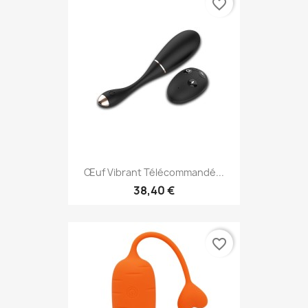
favorite_border
Œuf Vibrant Télécommandé...
38,40 €
favorite_border