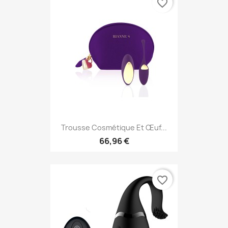
favorite_border
Trousse Cosmétique Et Œuf...
66,96 €
favorite_border