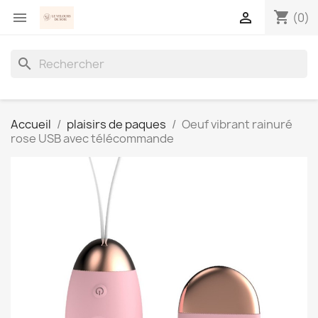
shopping_cart


(0)
search
Accueil
plaisirs de paques
Oeuf vibrant rainuré
rose USB avec télécommande