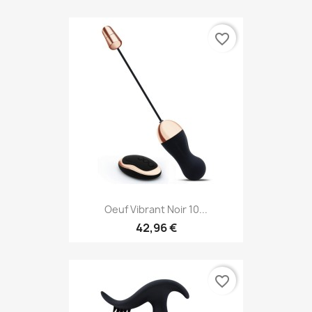
favorite_border
Oeuf Vibrant Noir 10...
42,96 €
favorite_border