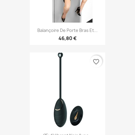
Balançoire De Porte Bras Et...
46,80 €
favorite_border