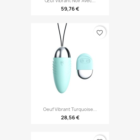
Œuf Vibrant Noir Avec...
59,76 €
favorite_border
Oeuf Vibrant Turquoise...
28,56 €