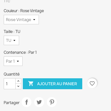
TTC
Couleur : Rose Vintage
Taille : TU
Contenance : Par 1
Quantité

favorite_border
AJOUTER AU PANIER
Partager