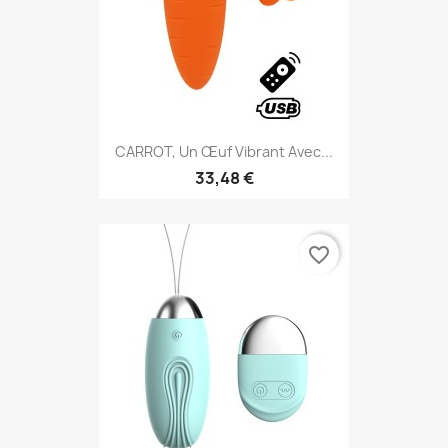
CARROT, Un Œuf Vibrant Avec...
33,48 €
favorite_border