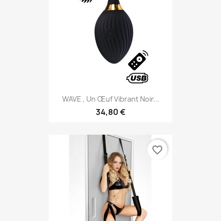
WAVE , Un Œuf Vibrant Noir...
34,80 €
favorite_border