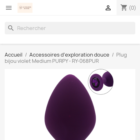
shopping_cart


(0)
search
Accueil
Accessoires d’exploration douce
Plug
bijou violet Medium PURPY - RY-068PUR