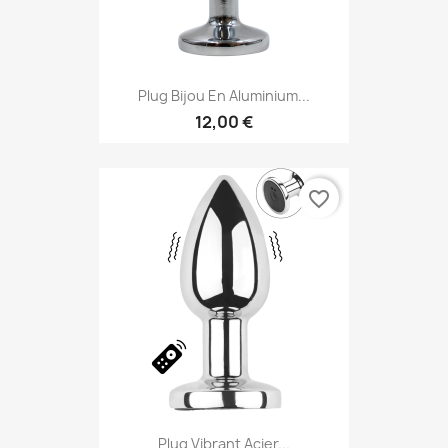
Plug Bijou En Aluminium...
12,00 €
favorite_border
Plug Vibrant Acier...