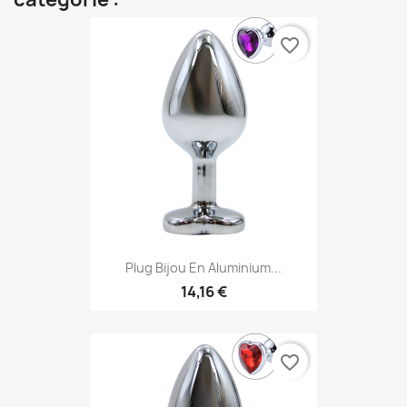
favorite_border
Plug Bijou En Aluminium...
14,16 €
favorite_border