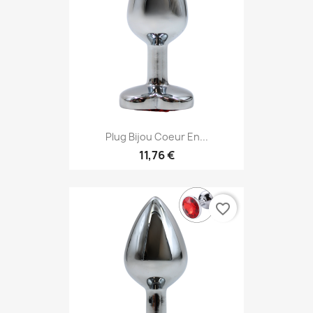
Plug Bijou Coeur En...
11,76 €
favorite_border