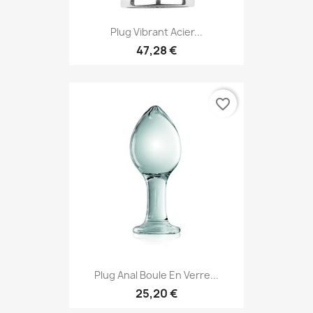
Plug Vibrant Acier...
47,28 €
favorite_border
Plug Anal Boule En Verre...
25,20 €