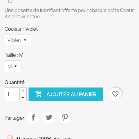
TTC
Une dosette de lubrifiant offerte pour chaque boîte Coeur
Ardent achetée.
Couleur : Violet
Taille : M
Quantité

favorite_border
AJOUTER AU PANIER
Partager
Paiement 100% sécurisé