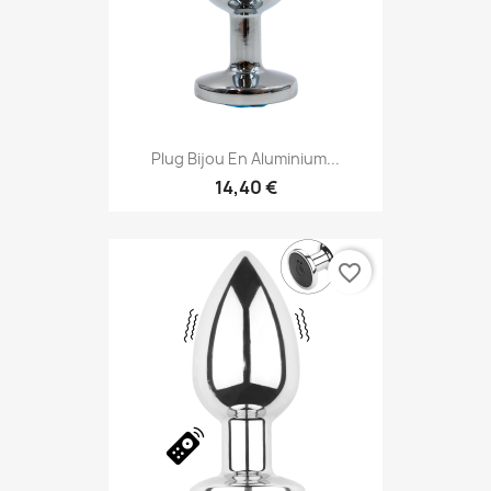
Plug Bijou En Aluminium...
14,40 €
favorite_border