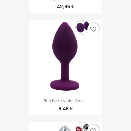
42,96 €
favorite_border
Plug Bijou Violet Small...
9,48 €