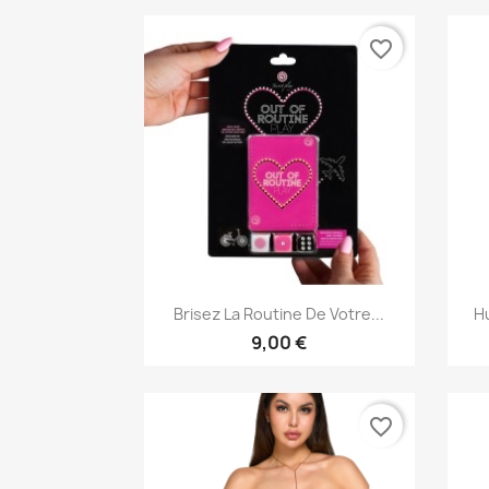
favorite_border
Aperçu rapide

Brisez La Routine De Votre...
Hu
9,00 €
favorite_border