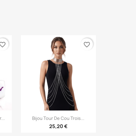
vorite_border
favorite_border
Aperçu rapide

...
Bijou Tour De Cou Trois...
25,20 €