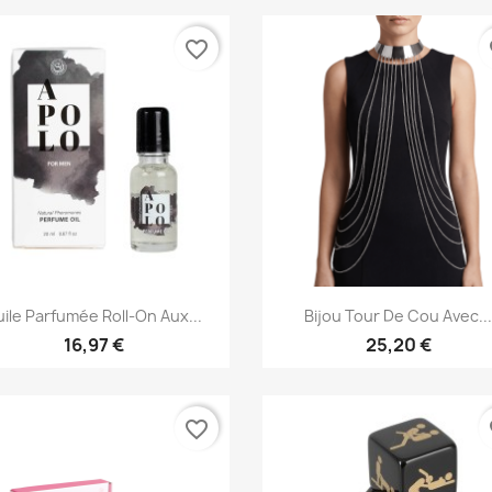
favorite_border
fa
Aperçu rapide
Aperçu rapide


ile Parfumée Roll-On Aux...
Bijou Tour De Cou Avec..
16,97 €
25,20 €
favorite_border
fa