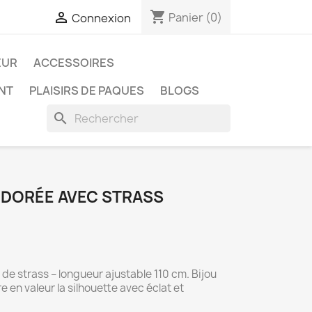
shopping_cart

Panier
(0)
Connexion
EUR
ACCESSOIRES
ENT
PLAISIRS DE PAQUES
BLOGS
search
 DORÉE AVEC STRASS
de strass – longueur ajustable 110 cm. Bijou
 en valeur la silhouette avec éclat et