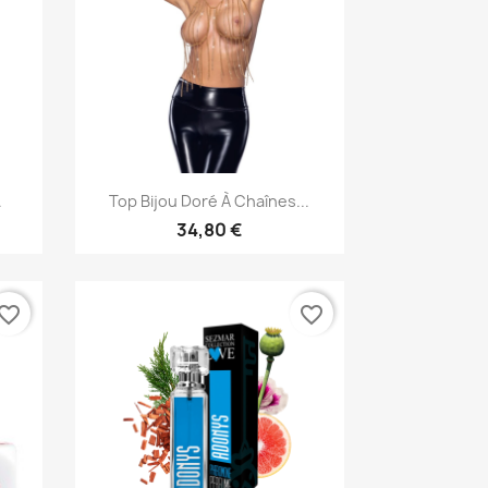
Aperçu rapide

.
Top Bijou Doré À Chaînes...
34,80 €
vorite_border
favorite_border