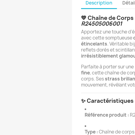
Description
Détai
💛 Chaîne de Corps 
R24505006001
Apportez une touche d’écl
avec cette somptueuse
étincelants
. Véritable b
reflets dorés et scintill
irrésistiblement glamo
Parfaite à porter sur une
fine
, cette chaîne de co
corps. Ses
strass brilla
mouvement, révélant vot
✨ Caractéristiques 
Référence produit :
R2
Type :
Chaîne de corps 