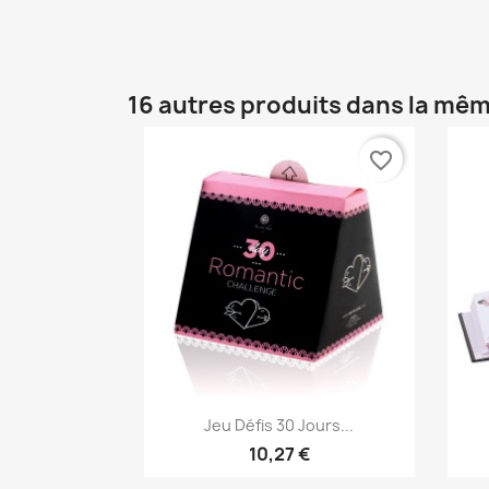
16 autres produits dans la mêm
favorite_border
Aperçu rapide

Jeu Défis 30 Jours...
10,27 €