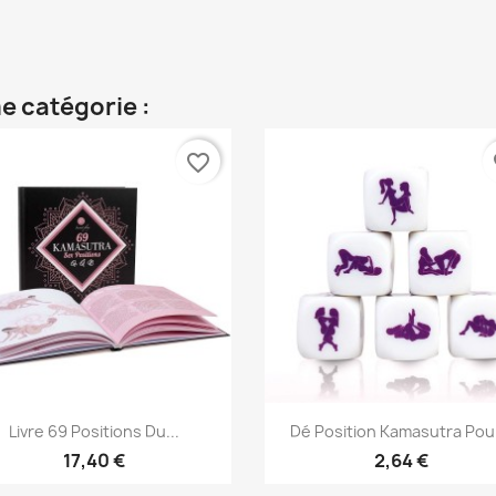
e catégorie :
favorite_border
fa
Aperçu rapide
Aperçu rapide


Livre 69 Positions Du...
Dé Position Kamasutra Pour
17,40 €
2,64 €