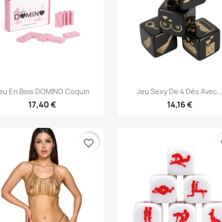
Aperçu rapide
Aperçu rapide


eu En Bois DOMINO Coquin
Jeu Sexy De 4 Dés Avec..
17,40 €
14,16 €
favorite_border
fa