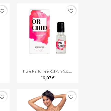
vorite_border
favorite_border
Aperçu rapide

.
Huile Parfumée Roll-On Aux...
16,97 €
vorite_border
favorite_border