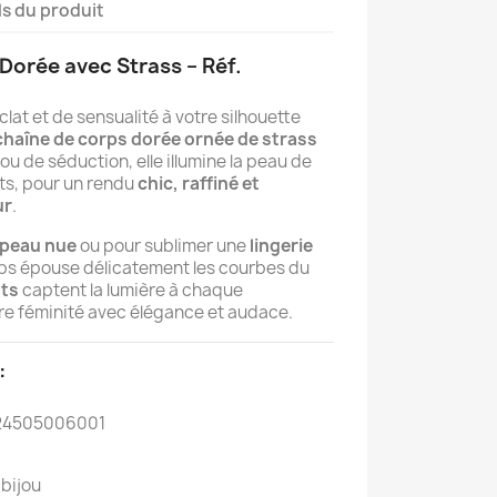
ls du produit
Dorée avec Strass – Réf.
at et de sensualité à votre silhouette
chaîne de corps dorée ornée de strass
ijou de séduction, elle illumine la peau de
ants, pour un rendu
chic, raffiné et
ur
.
peau nue
ou pour sublimer une
lingerie
rps épouse délicatement les courbes du
nts
captent la lumière à chaque
re féminité avec élégance et audace.
:
4505006001
bijou