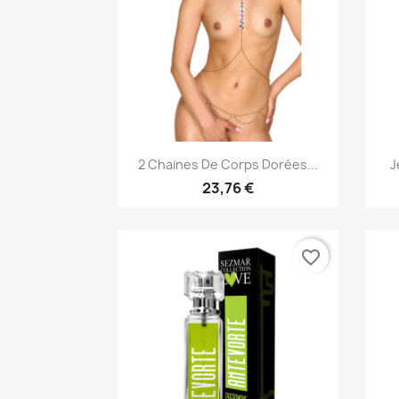
Aperçu rapide

2 Chaines De Corps Dorées...
J
23,76 €
favorite_border