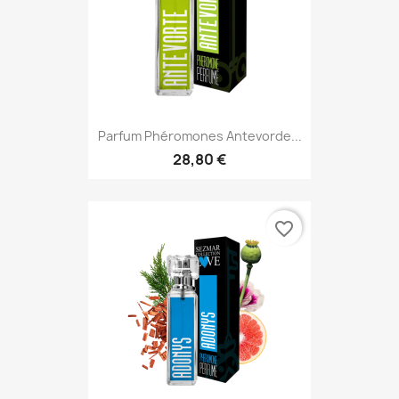
Parfum Phéromones Antevorde...
28,80 €
favorite_border