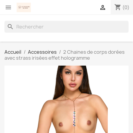
shopping_cart


(0)
search
Accueil
Accessoires
2 Chaines de corps dorées
avec strass irisées effet hologramme