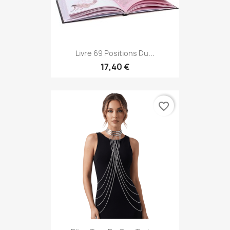
Livre 69 Positions Du...
17,40 €
favorite_border