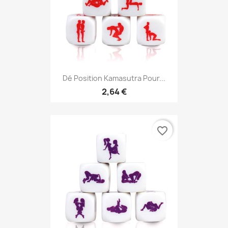
Dé Position Kamasutra Pour...
2,64 €
favorite_border