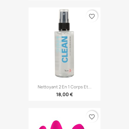
favorite_border
Nettoyant 2 En 1 Corps Et...
18,00 €
favorite_border