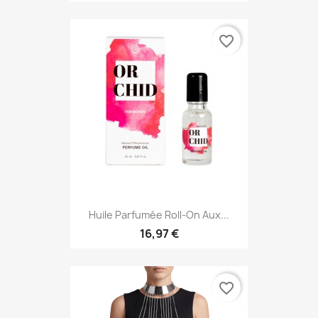
favorite_border
Huile Parfumée Roll-On Aux...
16,97 €
favorite_border