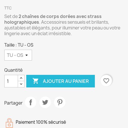
TTC
Set de
2 chaînes de corps dorées avec strass
holographiques
. Accessoires sensuels et brillants,
ajustables et élégants, pour illuminer votre peau ou votre
lingerie avec un éclat irrésistible.
Taille : TU - OS
Quantité

favorite_border
AJOUTER AU PANIER
Partager
Paiement 100% sécurisé