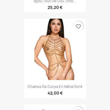
Bijou Tour De Cou Trois...
25,20 €
favorite_border
Chaines De Corps En Métal Doré
42,00 €