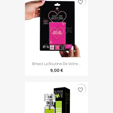
favorite_border
Brisez La Routine De Votre...
9,00 €
favorite_border