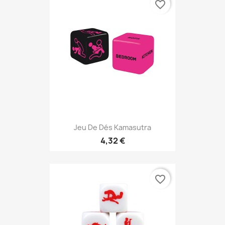
favorite_border
Jeu De Dés Kamasutra
4,32 €
favorite_border